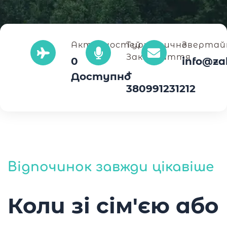
Активностей
Туристичне
Звертай
Закарпаття
0
info@za
+
Доступно
380991231212
Відпочинок завжди цікавіше
Коли зі сім'єю або