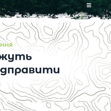
ання
ожуть
ідправити