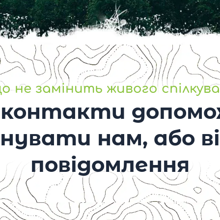
о не замінить живого спілкув
 контакти допом
нувати нам, або в
повідомлення