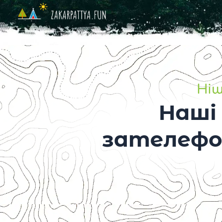
Ніщ
Наші
зателефо