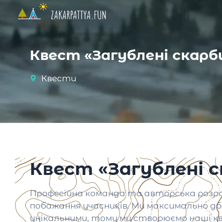
Квест «Загублені скарб
Квести
Квест «Загублені 
Професійна команда та авторська розро
побажання учасників. Ми максимально дб
унікальними, тому ми створюємо наші кв