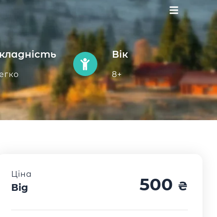
кладність
Вік
егко
8+
Ціна
500
₴
Від