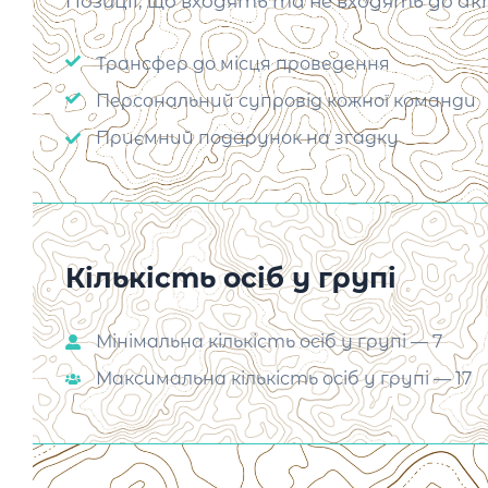
Позиції, що входять та не входять до а
Трансфер до місця проведення
Персональний супровід кожної команди
Приємний подарунок на згадку
Кількість осіб у групі
Мінімальна кількість осіб у групі — 7
Максимальна кількість осіб у групі — 17