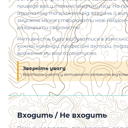
приведе вас у таємні закутки лісу. На п
адреналіну та вражень від завдань й випр
змусять мозок створювати нові нейронні
розширити свідомість!
Активність буде відбуватися в заміській
кожної команди, професійні актори, под
враження ми вам гарантуємо.
Зверніть увагу
Вартість участі у активності залежить від кілько
Входить / Не входить