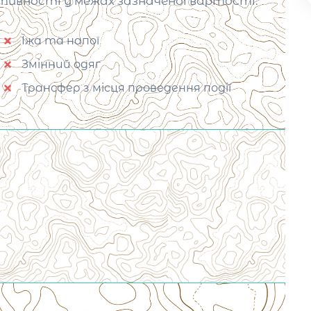
ктивності у межах зазначеної вартості.
Їжа та напої
Змінний одяг
Трансфер з місця проведення події