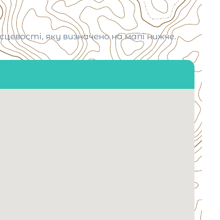
цевості, яку визначено на мапі нижче.