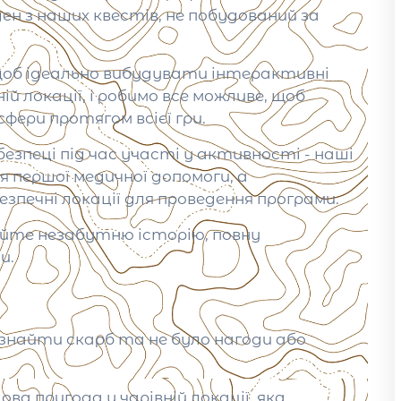
 з наших квестів, не побудований за
.
 щоб ідеально вибудувати інтерактивні
й локації, і робимо все можливе, щоб
ери протягом всієї гри.
езпеці під час участі у активності - наші
 першої медичної допомоги, а
зпечні локації для проведення програми.
буйте незабутню історію, повну
и.
 знайти скарб та не було нагоди або
ва пригода у чарівній локації, яка