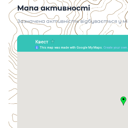
Мапа активності
Зазначена активність відбувається у міс