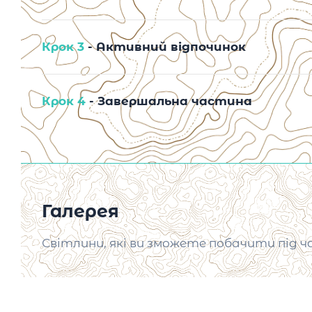
Крок 3
- Активний відпочинок
Крок 4
- Завершальна частина
Галерея
Світлини, які ви зможете побачити під ч