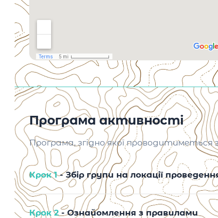
Програма активності
Програма, згідно якої проводитиметься 
Крок 1
- Збір групи на локації проведен
Крок 2
- Ознайомлення з правилами