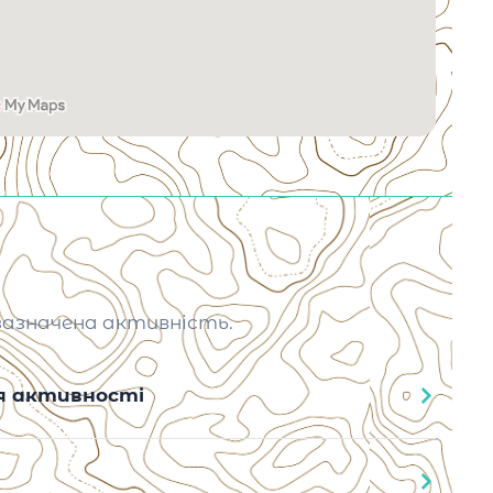
зазначена активність.
ня активності