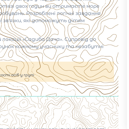
ротязі двох годин ви отримаєте море
обувань. Розроблені логічні завдання
 зв'язки, які допоможуть дітям
 локації «Садиба Дача». Супровід до
арунок кожному учаснику та незабутні
сті осіб у групі