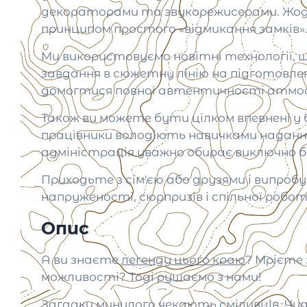
декораторами та звукорежисерами. Жоден
принципом простого «відмикання замків»
Ми використовуємо новітні технології,
завдання в сюжетну лінію на підготовлені
домогтися повної автентичності атмосф
Також ви можете бути цілком впевнені у б
працівники володіють навичками надання
адміністрація уважно обирає виключно бе
Приходьте з сім'єю або друзями і випро
напруженості, сюрпризів і спільної робот
Опис
А ви знаєте
легенду цього краю
? Мрієте
можливості? Тоді рушаємо з нами!
Загадки минулого чекають сміливців. Чудо